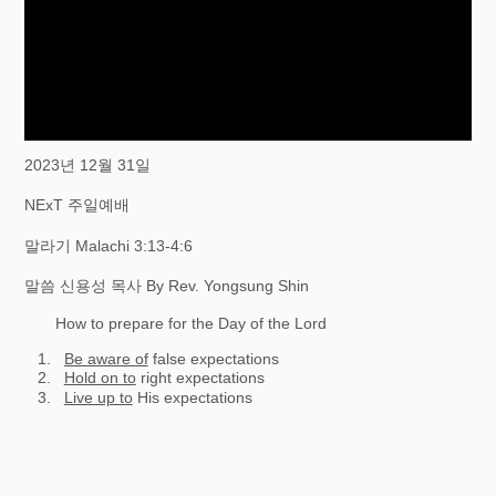
2023년 12월 31일
NExT 주일예배
말라기 Malachi 3:13-4:6
말씀 신용성 목사 By Rev. Yongsung Shin
How to prepare for the Day of the Lord
Be aware of
false expectations
Hold on to
right expectations
Live up to
His expectations