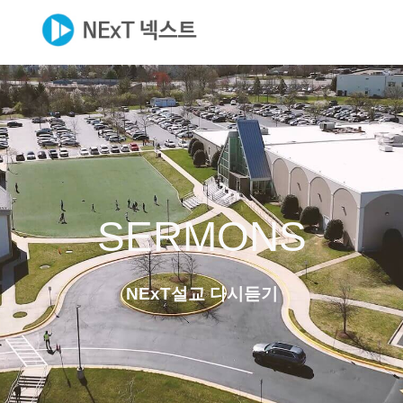
SERMONS
NExT설교 다시듣기